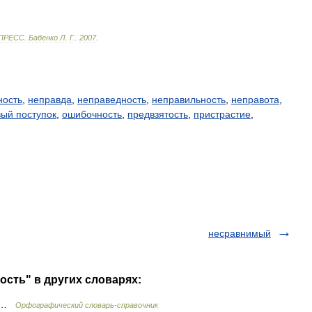
ПРЕСС
.
Бабенко
Л
.
Г
.
.
2007
.
ность
,
неправда
,
неправедность
,
неправильность
,
неправота
,
ый поступок
,
ошибочность
,
предвзятость
,
пристрастие
,
несравнимый
ость" в других словарях:
ь …
Орфографический словарь-справочник