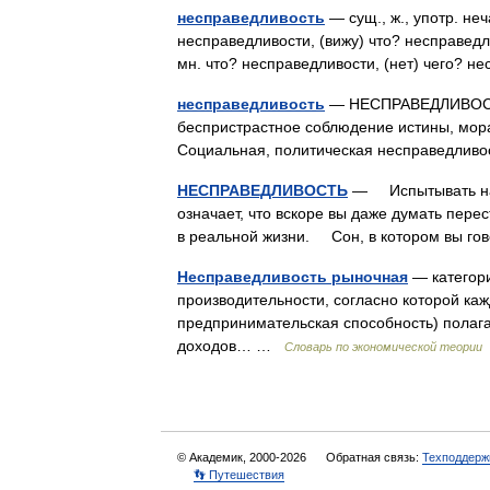
несправедливость
— сущ., ж., употр. не
несправедливости, (вижу) что? несправед
мн. что? несправедливости, (нет) чего?
несправедливость
— НЕСПРАВЕДЛИВОСТЬ,
беспристрастное соблюдение истины, мора
Социальная, политическая несправедли
НЕСПРАВЕДЛИВОСТЬ
— Испытывать на 
означает, что вскоре вы даже думать перес
в реальной жизни. Сон, в котором вы го
Несправедливость рыночная
— категори
производительности, согласно которой каж
предпринимательская способность) полагае
доходов… …
Словарь по экономической теории
© Академик, 2000-2026
Обратная связь:
Техподдерж
👣 Путешествия