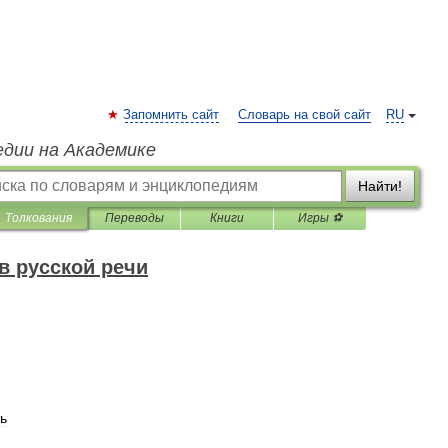
Запомнить сайт
Словарь на свой сайт
RU
едии на Академике
Найти!
Толкования
Переводы
Книги
Игры ⚽
в русской речи
ь