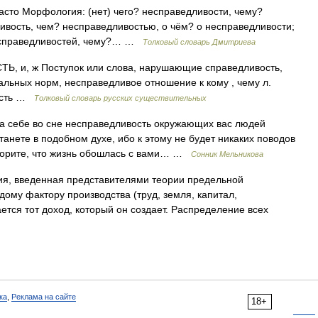
часто Морфология: (нет) чего? несправедливости, чему?
ливость, чем? несправедливостью, о чём? о несправедливости;
 несправедливостей, чему?… …
Толковый словарь Дмитриева
 и, ж Поступок или слова, нарушающие справедливость,
льных норм, несправедливое отношение к кому , чему л.
вость …
Толковый словарь русских существительных
себе во сне несправедливость окружающих вас людей
танете в подобном духе, ибо к этому не будет никаких поводов
ворите, что жизнь обошлась с вами… …
Сонник Мельникова
я, введенная представителями теории предельной
дому фактору производства (труд, земля, капитал,
тся тот доход, который он создает. Распределение всех
ка
,
Реклама на сайте
18+