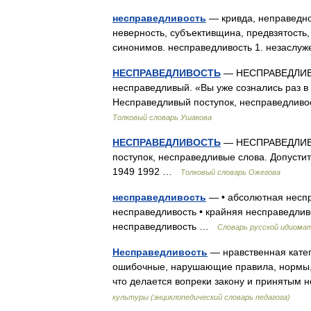
несправедливость
— кривда, неправеднос
неверность, субъективщина, предвзятость,
синонимов. несправедливость 1. незаслуже
НЕСПРАВЕДЛИВОСТЬ
— НЕСПРАВЕДЛИВОСТ
несправедливый. «Вы уже сознались раз в 
Несправедливый поступок, несправедливо
Толковый словарь Ушакова
НЕСПРАВЕДЛИВОСТЬ
— НЕСПРАВЕДЛИВОСТ
поступок, несправедливые слова. Допустит
1949 1992 …
Толковый словарь Ожегова
несправедливость
— • абсолютная неспр
несправедливость • крайняя несправедлив
несправедливость …
Словарь русской идиома
Несправедливость
— нравственная катег
ошибочные, нарушающие правила, нормы, о
что делается вопреки закону и принятым
культуры (энциклопедический словарь педагога)