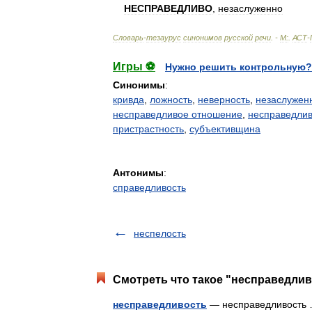
НЕСПРАВЕДЛИВО
,
незаслуженно
Словарь
-
тезаурус
синонимов
русской
речи
. -
М:
.
АСТ
-
Игры ⚽
Нужно решить контрольную?
Синонимы
:
кривда
,
ложность
,
неверность
,
незаслужен
несправедливое отношение
,
несправедлив
пристрастность
,
субъективщина
Антонимы
:
справедливость
неспелость
Смотреть что такое "несправедлив
несправедливость
— несправедливост