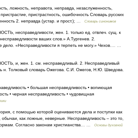
ть, ложность, неправота, неправда, незаслуженность,
 пристрастие, пристрастность, ошибочность Словарь русских
нность 2. неправда (устар. и прост.); …
Словарь синонимов
Ь, несправедливости, жен. 1. только ед. отвлеч. сущ. к
несправедливости ваших слов.» А.Тургенев. 2.
е дело. «Несправедливости я терпеть не могу.» Чехов.… …
Ь, и, жен. 1. см. несправедливый. 2. Несправедливый
ь н. Толковый словарь Ожегова. С.И. Ожегов, Н.Ю. Шведова.
аведливость • большая несправедливость • вопиющая
ость • черная несправедливость • чудовищная
тики
ория, с помощью которой оцениваются дела и поступки как
бычаи, как ложные, неверные. Несправедливость – это то,
 нормам. Согласно законам христианства… …
Основы духовной